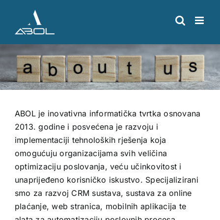
Skip
to
content
ABOL je inovativna informatička tvrtka osnovana
2013. godine i posvećena je razvoju i
implementaciji tehnoloških rješenja koja
omogućuju organizacijama svih veličina
optimizaciju poslovanja, veću učinkovitost i
unaprijeđeno korisničko iskustvo. Specijalizirani
smo za razvoj CRM sustava, sustava za online
plaćanje, web stranica, mobilnih aplikacija te
alata za automatizaciju poslovnih procesa.